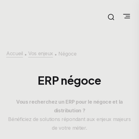
Accueil
Vos enjeux
Négoce
•
•
ERP négoce
Vous recherchez un ERP pour le négoce et la
distribution ?
Bénéficiez de solutions répondant aux enjeux majeurs
de votre métier.