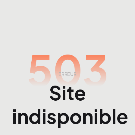
503
ERREUR
Site
indisponible