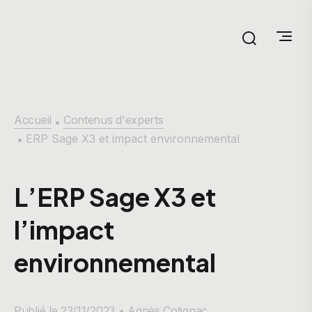
Accueil
Contenus d'experts
•
ERP Sage X3 et impact environnemental
•
L’ERP Sage X3 et
l’impact
environnemental
Publié le 23/11/2023 •
Agnès Cotignac