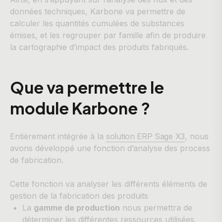
données techniques, Karbone va permettre de
calculer les quantités cumulées de substances
émises, et les regrouper par famille afin de produire
la cartographie d’impact des produits fabriqués.
Que va permettre le
module Karbone ?
Entièrement intégrée à la
solution ERP Sage X3
, nous
avons développé une fonction d’analyse des process
de fabrication.
Cette fonction va analyser les différents éléments de
gestion de la fabrication des produits
La
gamme de production
nous permettra de
déterminer les différentes ressources utilisées,