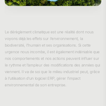
Le dérèglement climatique est une réalité dont nous
voyons déjà les effets sur l’environnement, la
biodiversité, l’humain et ses organisations. Si cette
urgence nous incombe, il est également indéniable que
nos comportements et nos actions peuvent influer sur
le rythme et l’ampleur des modifications des années qui
viennent. Il va de soi que le milieu industriel peut, grâce
à l’utilisation d’un logiciel ERP, gérer l’impact
environnemental de son entreprise.