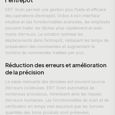
ERT Scan permet une gestion plus fluide et efficace
des opérations d’entrepôt. Grâce à son interface
intuitive et ses fonctionnalités avancées, les employés
peuvent traiter les tâches plus rapidement et avec
moins d’erreurs. La solution optimise les
déplacements dans l’entrepôt, réduisant les temps de
préparation des commandes et augmentant le
nombre de commandes traitées par jour.
Réduction des erreurs et amélioration
de la précision
La saisie manuelle des données est souvent source
d’erreurs coûteuses. ERT Scan automatise de
nombreux processus, minimisant ainsi les risques
d’erreurs humaines. Les fonctionnalités de scan et de
vérification en temps réel assurent que les bonnes
quantités des bons produits sont prélevées,