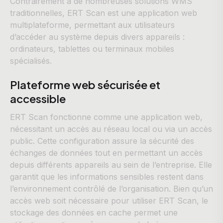
Contrairement à de nombreuses solutions WMS
traditionnelles, ERT Scan est une application web
multiplateforme, permettant aux utilisateurs
d’accéder au système depuis divers appareils :
ordinateurs, tablettes ou terminaux mobiles
spécialisés.
Plateforme web sécurisée et
accessible
ERT Scan fonctionne comme une application web,
nécessitant un accès au réseau local ou via un accès
public. Cette configuration assure la sécurité des
échanges de données tout en permettant un accès
depuis différents appareils au sein de l’entreprise. Elle
garantit que les informations sensibles restent dans
l’environnement contrôlé de l’organisation. Bien qu’un
accès web soit nécessaire pour utiliser ERT Scan, le
stockage des données en cache permet une