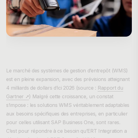
Le marché des systèmes de gestion d’entrepôt (WMS)
est en pleine expansion, avec des prévisions atteignant
4 milliards de dollars d’ici 2026 (source :
Rapport du
Gartner ➚
) Malgré cette croissance, un constat
s’impose : les solutions WMS véritablement adaptables
aux besoins spécifiques des entreprises, en particulier
pour celles utilisant SAP Business One, sont rares.
C’est pour répondre à ce besoin qu’ERT Integration a