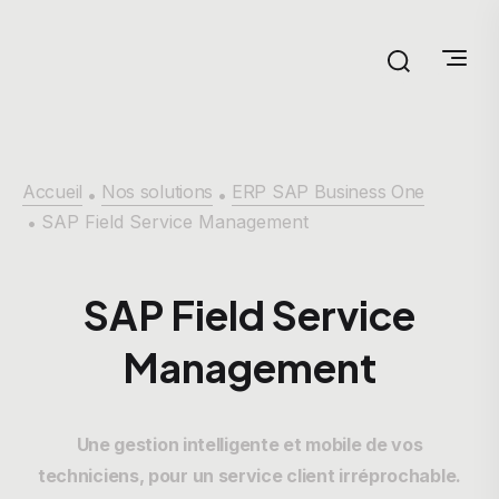
Accueil
Nos solutions
ERP SAP Business One
•
•
SAP Field Service Management
•
SAP Field Service
Management
Une gestion intelligente et mobile de vos
techniciens, pour un service client irréprochable.