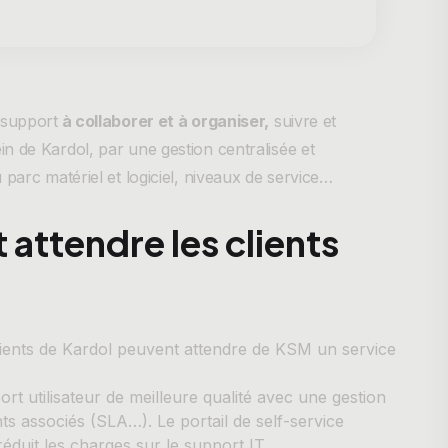
 support
à collaborer et à organiser,
suivre et
in de Kardol, par une gestion centralisée et
parc matériel et logiciel, niveaux de service…
attendre les clients
s clients de Kardol peuvent attendre de KSM un service
rt utilisateur de meilleure qualité avec une gestion
s associés (SLA…). Le portail de self-service
éduit les charges sur le support IT.