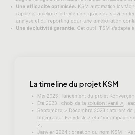
Une efficacité optimisée.
KSM automatise les tâche
rapide et améliore le traitement grâce au suivi en t
analyse et du reporting pour une amélioration conti
Une évolutivité garantie.
Cet outil ITSM s’adapte à 
La timeline du projet KSM
Mai 2023 : lancement du projet Konvergence
Été 2023 : choix de la
solution Ivanti ➚
, lea
Septembre > Décembre 2023 : ateliers de p
l’intégrateur Easydesk ➚
et d’accompagnem
➚
.
Janvier 2024 : création du nom KSM – Ka