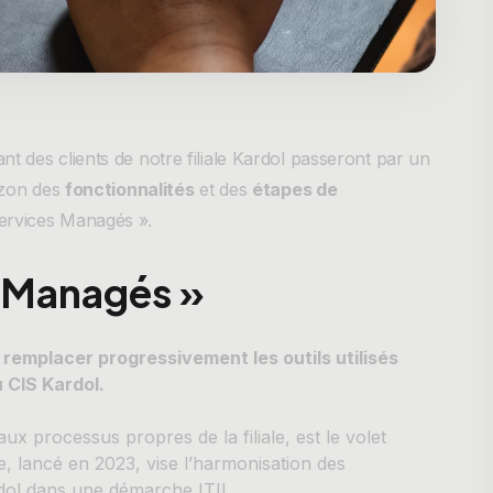
t des clients de notre filiale Kardol passeront par un
izon des
fonctionnalités
et des
étapes de
Services Managés ».
s Managés »
à
remplacer progressivement les outils utilisés
u CIS Kardol.
x processus propres de la filiale, est le volet
, lancé en 2023, vise l’harmonisation des
rdol dans une démarche ITIL.