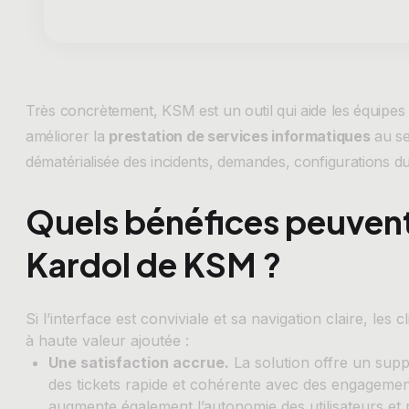
Très concrètement, KSM est un outil qui aide les équipes
améliorer la
prestation de services informatiques
au se
dématérialisée des incidents, demandes, configurations du 
Quels bénéfices peuvent 
Kardol de KSM ?
Si l’interface est conviviale et sa navigation claire, le
à haute valeur ajoutée :
Une satisfaction accrue.
La solution offre un suppo
des tickets rapide et cohérente avec des engagement
augmente également l’autonomie des utilisateurs et r