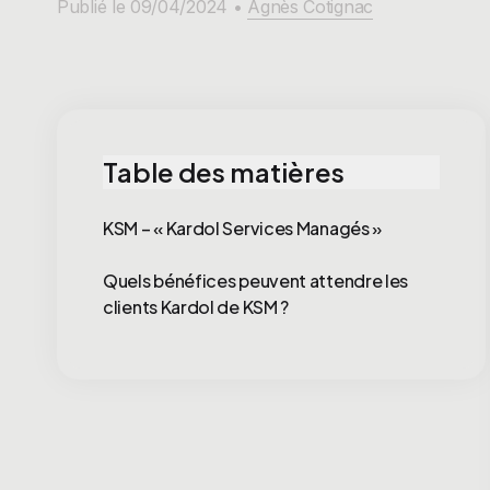
Publié le 09/04/2024 •
Agnès Cotignac
Table des matières
KSM – « Kardol Services Managés »
Quels bénéfices peuvent attendre les
clients Kardol de KSM ?