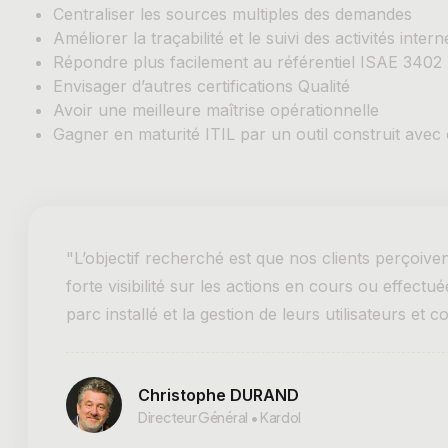
Centraliser les sources multiples des demandes
Améliorer la traçabilité et le suivi des activités intern
Répondre plus facilement au référentiel ISAE 3402
Envisager d’autres certifications Qualité
Avoir une meilleure maîtrise opérationnelle
Gagner en maturité ITIL par un outil construit ave
"L’objectif recherché est que nos clients perçoive
forte visibilité sur les actions en cours ou effect
parc installé et la gestion de leurs utilisateurs et c
Christophe DURAND
Directeur Général • Kardol