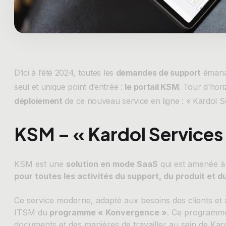
D’ici à l’été 2024, toutes les
demandes de support
émanan
seul et unique point d’entrée :
le portail KSM
. Tour d’hor
déploiement
de ce nouveau service en ligne : « Kardol 
KSM – « Kardol Service
KSM est une
solution en mode SaaS
qui est amenée 
pour toutes les activités du support, du produit et d
Ce service moderne, adapté aux besoins des clients et au
ITSM du
programme « Konvergence »
. Ce programme
documents et des manières de travailler au sein de Ka