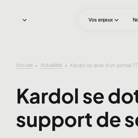
Vos enjeux
No
Accueil
Actualités
•
•
Kardol se dote d’un portail 
Kardol se dot
support de s