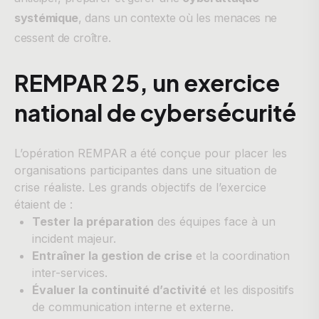
systémique
, dans un contexte où les menaces ne
cessent de croître.
REMPAR 25, un exercice
national de cybersécurité
L’opération REMPAR a été conçue pour placer les
organisations participantes dans une situation de
crise réaliste. Les grands objectifs de l’exercice
étaient de :
Tester la préparation
des équipes face à un
incident majeur.
Entraîner la gestion de crise
et la coordination
inter-services.
Évaluer la continuité d’activité
et les dispositifs
de communication interne et externe.