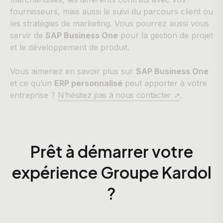
fournisseurs, mais aussi le suivi du parcours client ou
les stratégies de marketing. Vous pourrez aussi vous
servir de
SAP Business One
pour la gestion de projet
et le développement de produit.
Vous aimeriez en savoir plus sur
SAP Business One
et ce qu’un
ERP personnalisé
peut apporter à votre
entreprise ?
N’hésitez pas à nous contacter ➚
.
Prêt à démarrer votre
expérience Groupe Kardol
?