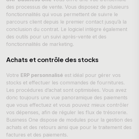
des processus de vente. Vous disposez de plusieurs
fonctionnalités qui vous permettent de suivre le
parcours client depuis le premier contact jusqu’à la
conclusion du contrat. Le logiciel intègre également
des outils pour un suivi après-vente et des
fonctionnalités de marketing.
Achats et contrôle des stocks
Votre
ERP personnalisé
est idéal pour gérer vos
stocks et effectuer les commandes de fournitures.
Les procédures d’achat sont optimisées. Vous avez
donc toujours une vue panoramique des paiements
que vous effectuez et vous pouvez mieux contrôler
vos dépenses, afin de réguler les flux de trésorerie.
Business One dispose de modules pour la gestion des
achats et des retours ainsi que pour le traitement des
factures et des paiements.