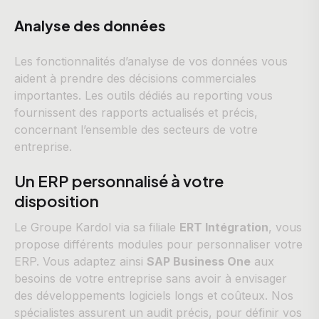
Analyse des données
Les fonctionnalités d’analyse de vos données vous
aident à prendre des décisions commerciales
importantes. Les outils dédiés au reporting vous
fournissent des rapports actualisés et précis,
concernant l’ensemble des secteurs de votre
entreprise.
Un ERP personnalisé à votre
disposition
Le Groupe Kardol via sa filiale
ERT Intégration
, vous
propose différents modules pour personnaliser votre
ERP. Vous adaptez ainsi
SAP Business One
aux
besoins de votre entreprise sans avoir à envisager
des développements logiciels longs et coûteux. Nos
spécialistes assurent un audit précis, pour définir vos