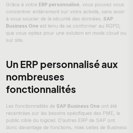
Grâce à votre
ERP personnalisé
, vous pouvez vous
concentrer entièrement sur votre activité, sans avoir
à vous soucier de la sécurité des données.
SAP
Business One
est tenu de se conformer au RGPD,
que vous optiez pour une solution en mode cloud ou
sur site.
Un ERP personnalisé aux
nombreuses
fonctionnalités
Les fonctionnalités de
SAP Business One
ont été
recentrées sur les besoins spécifiques des PME, le
public cible du logiciel. D’autres ERP de SAP ont
donc davantage de fonctions, mais celles de Business