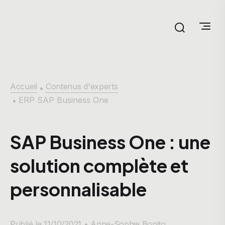
Accueil
Contenus d'experts
•
ERP SAP Business One
•
SAP Business One : une
solution complète et
personnalisable
Publié le 11/10/2021 •
Anne-Sophie Bonito