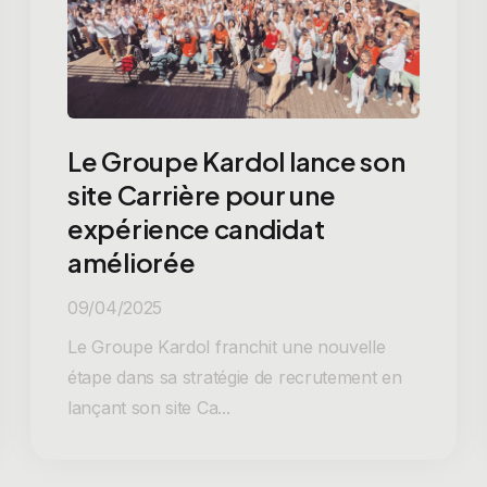
Le Groupe Kardol lance son
site Carrière pour une
expérience candidat
améliorée
09/04/2025
Le Groupe Kardol franchit une nouvelle
étape dans sa stratégie de recrutement en
lançant son site Ca...