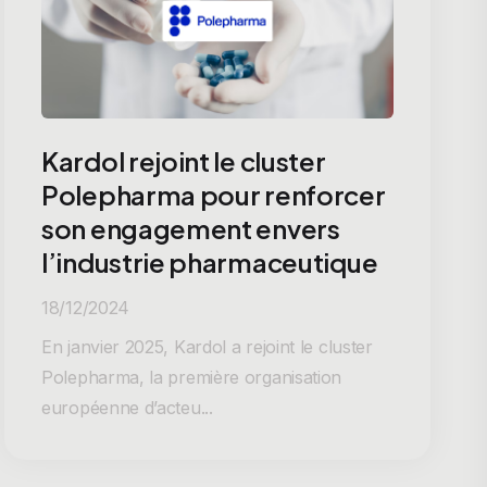
Kardol rejoint le cluster
Polepharma pour renforcer
son engagement envers
l’industrie pharmaceutique
18/12/2024
En janvier 2025, Kardol a rejoint le cluster
Polepharma, la première organisation
européenne d’acteu...