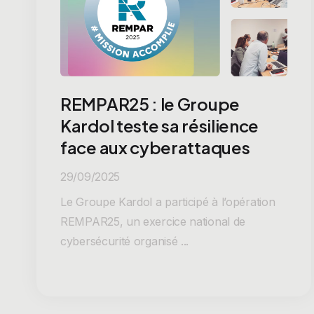
REMPAR25 : le Groupe
Kardol teste sa résilience
face aux cyberattaques
29/09/2025
Le Groupe Kardol a participé à l’opération
REMPAR25, un exercice national de
cybersécurité organisé ...