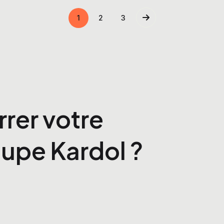
1
2
3
rrer votre
upe Kardol ?