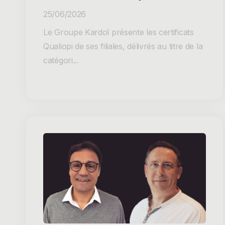
25/06/2026
Le Groupe Kardol présente les certificats
Qualiopi de ses filiales, délivrés au titre de la
catégori...