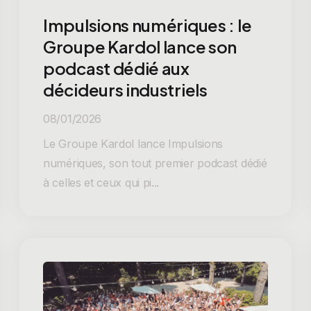
Impulsions numériques : le
Groupe Kardol lance son
podcast dédié aux
décideurs industriels
08/01/2026
Le Groupe Kardol lance Impulsions
numériques, son tout premier podcast dédié
à celles et ceux qui pi...