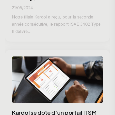
21/05/2024
Notre filiale Kardol a reçu, pour la seconde
année consécutive, le rapport ISAE 3402 Type
II délivré...
Kardol se dote d’un portail ITSM