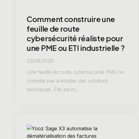
Comment construire une
feuille de route
cybersécurité réaliste pour
une PME ou ETI industrielle ?
03/08/2026
Une feuille de route cybersécurité PME ne
consiste pas à empiler des solutions
techniques. Elle perm...