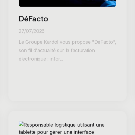
DéFacto
27/07/2026
Le Groupe Kardol vous propose "DéFacto",
son fil d'actualité sur la facturation
électronique : infor...