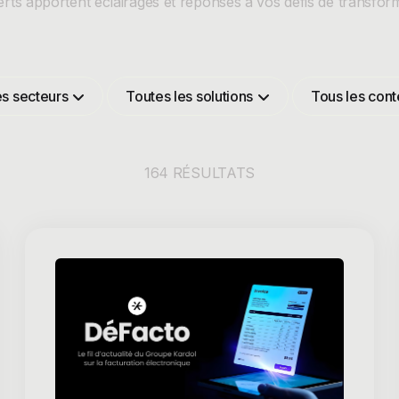
erts apportent éclairages et réponses à vos défis de transform
es secteurs
Toutes les solutions
Tous les con
164 RÉSULTATS