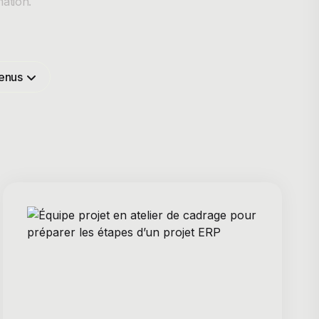
ation.
tenus