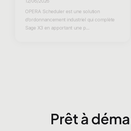
12/06/2026
OPERA Scheduler est une solution
d’ordonnancement industriel qui complète
Sage X3 en apportant une p...
Prêt à déma