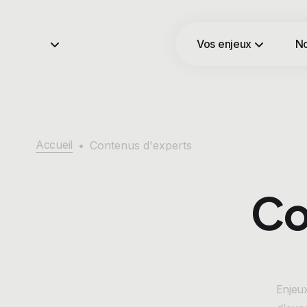
Vos enjeux
No
Accueil
•
Contenus d'experts
Co
Enjeux