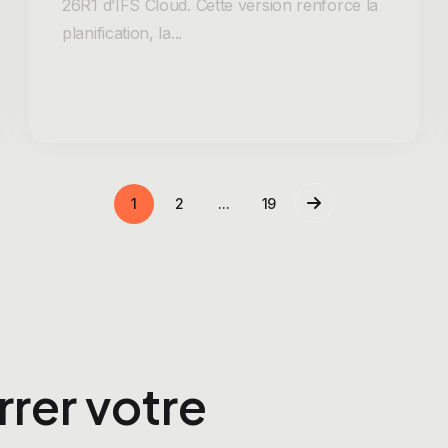
26R1 d’IFS Cloud. Cette version renforce la
planification, la...
1
2
...
19
rrer votre