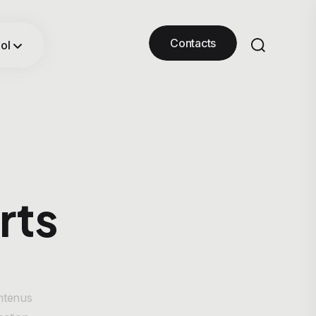
Contacts
ol
rts
ontenus