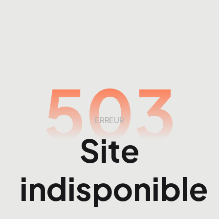
503
ERREUR
Site
indisponible